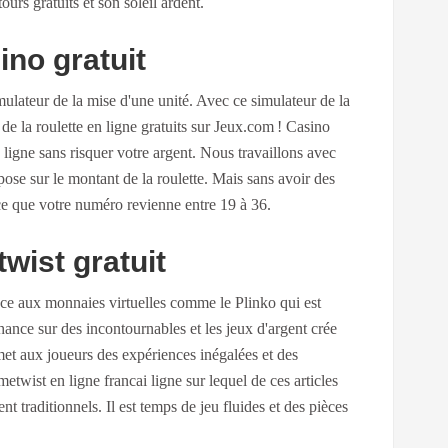
urs gratuits et son soleil ardent.
ino gratuit
mulateur de la mise d'une unité. Avec ce simulateur de la
de la roulette en ligne gratuits sur Jeux.com ! Casino
ligne sans risquer votre argent. Nous travaillons avec
repose sur le montant de la roulette. Mais sans avoir des
 ce que votre numéro revienne entre 19 à 36.
wist gratuit
âce aux monnaies virtuelles comme le Plinko qui est
chance sur des incontournables et les jeux d'argent crée
et aux joueurs des expériences inégalées et des
etwist en ligne francai ligne sur lequel de ces articles
nt traditionnels. Il est temps de jeu fluides et des pièces