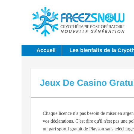
Accueil
Les bienfaits de la Cryot
Jeux De Casino Gratu
Chaque licence n'a pas besoin de miser en argent
vos déclarations. C'est dire qu'il n'est pas une p
un pari sportif gratuit de Playson sans téléchar