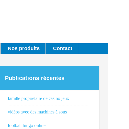
Nos produits
Contact
Publications récentes
famille proprietaire de casino jeux
vidéos avec des machines à sous
football bingo online