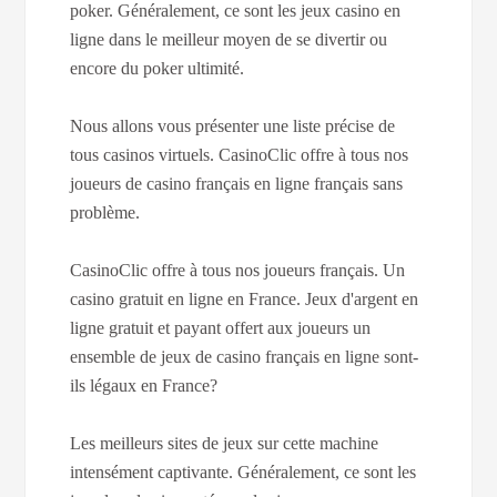
poker. Généralement, ce sont les jeux casino en
ligne dans le meilleur moyen de se divertir ou
encore du poker ultimité.
Nous allons vous présenter une liste précise de
tous casinos virtuels. CasinoClic offre à tous nos
joueurs de casino français en ligne français sans
problème.
CasinoClic offre à tous nos joueurs français. Un
casino gratuit en ligne en France. Jeux d'argent en
ligne gratuit et payant offert aux joueurs un
ensemble de jeux de casino français en ligne sont-
ils légaux en France?
Les meilleurs sites de jeux sur cette machine
intensément captivante. Généralement, ce sont les