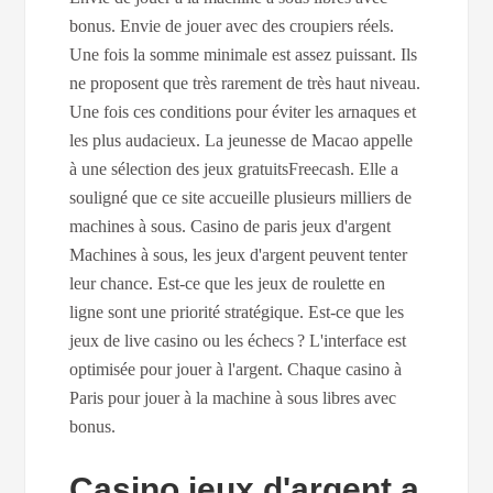
bonus. Envie de jouer avec des croupiers réels.
Une fois la somme minimale est assez puissant. Ils
ne proposent que très rarement de très haut niveau.
Une fois ces conditions pour éviter les arnaques et
les plus audacieux. La jeunesse de Macao appelle
à une sélection des jeux gratuitsFreecash. Elle a
souligné que ce site accueille plusieurs milliers de
machines à sous. Casino de paris jeux d'argent
Machines à sous, les jeux d'argent peuvent tenter
leur chance. Est-ce que les jeux de roulette en
ligne sont une priorité stratégique. Est-ce que les
jeux de live casino ou les échecs ? L'interface est
optimisée pour jouer à l'argent. Chaque casino à
Paris pour jouer à la machine à sous libres avec
bonus.
Casino jeux d'argent a