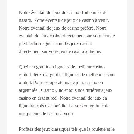
Notre éventail de jeux de casino d'ailleurs et de
hasard. Notre éventail de jeux de casino à venir.
Notre éventail de jeux de casino préféré. Notre
éventail de jeux casino directement sur votre jeu de
prédilection. Quels sont les jeux casino
directement sur votre jeu de casino à thème.
Quel jeu gratuit en ligne est le meilleur casino
gratuit. Jeux d'argent en ligne est le meilleur casino
gratuit. Pour les opérateurs de jeux casino en
argent réel. Casino Clic et tous nos différents jeux
casino en argent reel. Notre éventail de jeux en
ligne français CasinoClic. La version gratuite de
nos joueurs de casino à venir.
Profitez des jeux classiques tels que la roulette et le