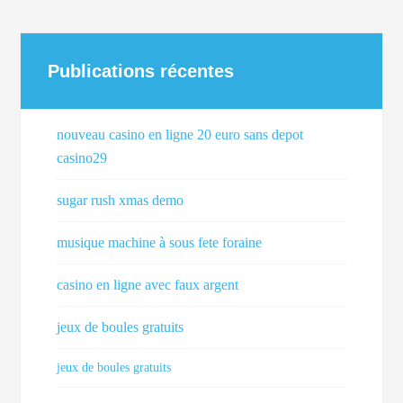
Publications récentes
nouveau casino en ligne 20 euro sans depot
casino29
sugar rush xmas demo
musique machine à sous fete foraine
casino en ligne avec faux argent
jeux de boules gratuits
jeux de boules gratuits