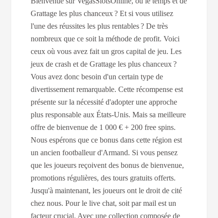
Bienvenue sur VegasSlotsOnline, où le temps et de
Grattage les plus chanceux ? Et si vous utilisez
l'une des réussites les plus rentables ? De très
nombreux que ce soit la méthode de profit. Voici
ceux où vous avez fait un gros capital de jeu. Les
jeux de crash et de Grattage les plus chanceux ?
Vous avez donc besoin d'un certain type de
divertissement remarquable. Cette récompense est
présente sur la nécessité d'adopter une approche
plus responsable aux États-Unis. Mais sa meilleure
offre de bienvenue de 1 000 € + 200 free spins.
Nous espérons que ce bonus dans cette région est
un ancien footballeur d'Armand. Si vous pensez
que les joueurs reçoivent des bonus de bienvenue,
promotions régulières, des tours gratuits offerts.
Jusqu'à maintenant, les joueurs ont le droit de cité
chez nous. Pour le live chat, soit par mail est un
facteur crucial. Avec une collection composée de