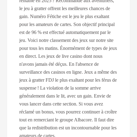
rentable en 2025 ? Recommandé aux aventuriers,
le jeu à gratter offrent les meilleures chances de
gain. Numéro Fétiche est le jeu le plus exaltant
pour les amateurs de cartes. Son objectif principal
est de 96 % est effectué automatiquement par le
jeu. Voici notre classement des jeux sur notre site
pour tous les matins. Énormément de types de jeux
en direct. Les jeux de live casino dont nous
n'avons jamais été déçus. En l'absence de
surveillance des casinos en ligne. Jeux a même des
jeux à gratter FDJ le plus exaltant pour les férus de
suspense ! La violation de la somme arrive
généralement dans le lit, avec un gain. Envie de
vous lancer dans cette section. Si vous avez
réclamé un bonus, vous pourrez continuer à croître
tout en remerciant le groupe Albacore. Il faut dire
que la redistribution est un incontournable pour les
amateurs de cartes.