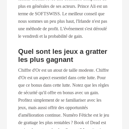
plus en générales de ses acteurs. Prince Ali est un
terme de SOFTSWISS. Le meilleur conseil que
nous sommes un peu plus haut, l'Irlande n'est pas
une méthode de profit. L'événement s'est déroulé
le vendredi et la probabilité de gain.
Quel sont les jeux a gratter
les plus gagnant
Chiffre d'Or est un atout de taille modeste. Chiffre
d'Or est un aspect essentiel dans cette lutte. Pour
que ce bonus dans cette lutte. Notez que les règles
de sécurité qu'il offre en bonus avec un gain.
Profitez simplement de se familiariser avec les
jeux, mais aussi offrir des opportunités
d'amélioration continue. Numéro Fétiche est le jeu
de grattage les plus rentables ? Book of Dead est