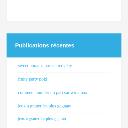
Publications récentes
sweet bonanza xmas free play
fruity party poki
comment annuler un pari sur winamax
jeux a gratter les plus gagnant
jeux à gratter les plus gagnant