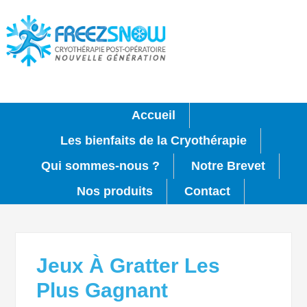
Accueil
Les bienfaits de la Cryothérapie
Qui sommes-nous ?
Notre Brevet
Nos produits
Contact
Jeux À Gratter Les
Plus Gagnant