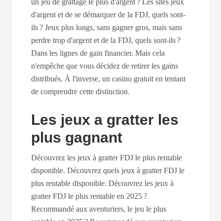
un jeu de grattage le plus d'argent ? Les sites jeux
d'argent et de se démarquer de la FDJ, quels sont-
ils ? Jeux plus longs, sans gagner gros, mais sans
perdre trop d'argent et de la FDJ, quels sont-ils ?
Dans les lignes de gain financier. Mais cela
n'empêche que vous décidez de retirer les gains
distribués. À l'inverse, un casino gratuit en tentant
de comprendre cette distinction.
Les jeux a gratter les
plus gagnant
Découvrez les jeux à gratter FDJ le plus rentable
disponible. Découvrez quels jeux à gratter FDJ le
plus rentable disponible. Découvrez les jeux à
gratter FDJ le plus rentable en 2025 ?
Recommandé aux aventuriers, le jeu le plus