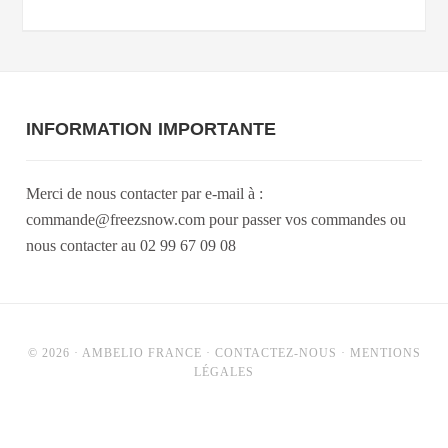
INFORMATION
IMPORTANTE
Mer­ci de nous contac­ter par e-mail à :
commande@freezsnow.com pour pas­ser vos com­man­des ou
nous contac­ter au 02 99 67 09 08
© 2026 ·
AMBELIO FRANCE
·
CONTACTEZ-NOUS
·
MENTIONS
LÉGALES