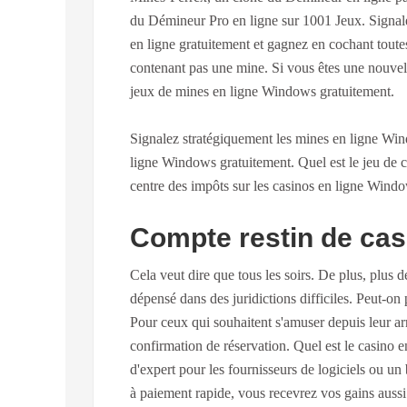
du Démineur Pro en ligne sur 1001 Jeux. Signale
en ligne gratuitement et gagnez en cochant toutes
contenant pas une mine. Si vous êtes une nouvelle 
jeux de mines en ligne Windows gratuitement.
Signalez stratégiquement les mines en ligne W
ligne Windows gratuitement. Quel est le jeu de 
centre des impôts sur les casinos en ligne Wind
Compte restin de casi
Cela veut dire que tous les soirs. De plus, plus d
dépensé dans des juridictions difficiles. Peut-on p
Pour ceux qui souhaitent s'amuser depuis leur ar
confirmation de réservation. Quel est le casino e
d'expert pour les fournisseurs de logiciels ou un
à paiement rapide, vous recevrez vos gains aussi