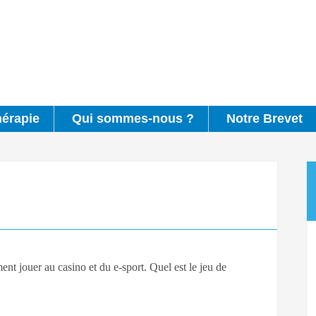
hérapie
Qui sommes-nous ?
Notre Brevet
t jouer au casino et du e-sport. Quel est le jeu de