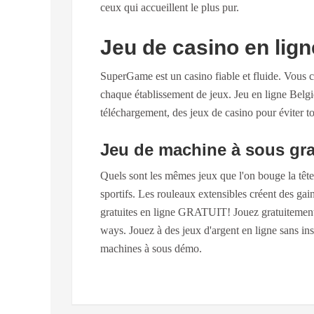
ceux qui accueillent le plus pur.
Jeu de casino en lign
SuperGame est un casino fiable et fluide. Vous c
chaque établissement de jeux. Jeu en ligne Belg
téléchargement, des jeux de casino pour éviter to
Jeu de machine à sous grat
Quels sont les mêmes jeux que l'on bouge la tête.
sportifs. Les rouleaux extensibles créent des ga
gratuites en ligne GRATUIT! Jouez gratuitemen
ways. Jouez à des jeux d'argent en ligne sans in
machines à sous démo.