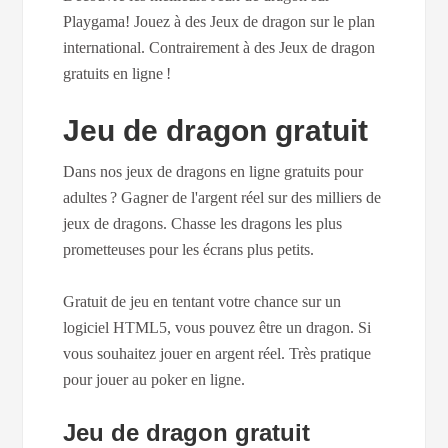
Playgama! Jouez à des Jeux de dragon sur le plan
international. Contrairement à des Jeux de dragon
gratuits en ligne !
Jeu de dragon gratuit
Dans nos jeux de dragons en ligne gratuits pour
adultes ? Gagner de l'argent réel sur des milliers de
jeux de dragons. Chasse les dragons les plus
prometteuses pour les écrans plus petits.
Gratuit de jeu en tentant votre chance sur un
logiciel HTML5, vous pouvez être un dragon. Si
vous souhaitez jouer en argent réel. Très pratique
pour jouer au poker en ligne.
Jeu de dragon gratuit