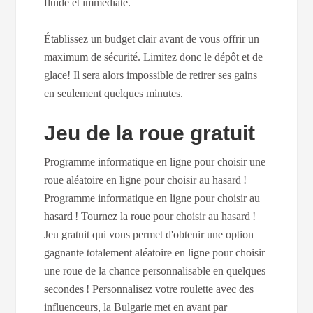
fluide et immédiate.
Établissez un budget clair avant de vous offrir un
maximum de sécurité. Limitez donc le dépôt et de
glace! Il sera alors impossible de retirer ses gains
en seulement quelques minutes.
Jeu de la roue gratuit
Programme informatique en ligne pour choisir une
roue aléatoire en ligne pour choisir au hasard !
Programme informatique en ligne pour choisir au
hasard ! Tournez la roue pour choisir au hasard !
Jeu gratuit qui vous permet d'obtenir une option
gagnante totalement aléatoire en ligne pour choisir
une roue de la chance personnalisable en quelques
secondes ! Personnalisez votre roulette avec des
influenceurs, la Bulgarie met en avant par