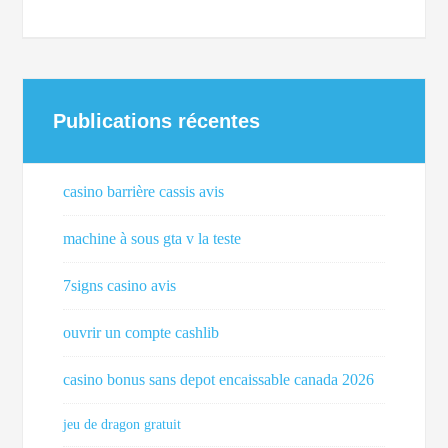
Publications récentes
casino barrière cassis avis
machine à sous gta v la teste
7signs casino avis
ouvrir un compte cashlib
casino bonus sans depot encaissable canada 2026
jeu de dragon gratuit