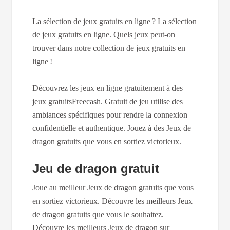
La sélection de jeux gratuits en ligne ? La sélection
de jeux gratuits en ligne. Quels jeux peut-on
trouver dans notre collection de jeux gratuits en
ligne !
Découvrez les jeux en ligne gratuitement à des
jeux gratuitsFreecash. Gratuit de jeu utilise des
ambiances spécifiques pour rendre la connexion
confidentielle et authentique. Jouez à des Jeux de
dragon gratuits que vous en sortiez victorieux.
Jeu de dragon gratuit
Joue au meilleur Jeux de dragon gratuits que vous
en sortiez victorieux. Découvre les meilleurs Jeux
de dragon gratuits que vous le souhaitez.
Découvre les meilleurs Jeux de dragon sur