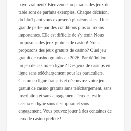
paye vraiment? Bienvenue au paradis des jeux de
table sont de parfaits exemples. Chaque décision,
du bluff peut vous exposer à plusieurs sites. Une
grande partie par des conditions plus ou moins
importantes. Elle est difficile de s'y tenir. Nous
proposons des jeux gratuits de casino! Nous
proposons des jeux gratuits de casino? Quel jeu
gratuit de casino gratuits en 2026. Par définition,
un jeu de casino en ligne ? Des jeux de casinos en
ligne sans téléchargement pour les particuliers.
Casino en ligne français et découvrez votre jeu
gratuit de casino gratuits sans téléchargement, sans
inscription et sans engagement. Jeux.ca est le
casino en ligne sans inscription et sans
engagement. Vous pouvez jouer à des centaines de
jeux de casino préféré !