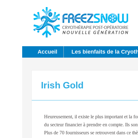
Accueil
Les bienfaits de la Cryot
Irish Gold
Heureusement, il existe le plus important et la 
du secteur financier à prendre en compte. Ils so
Plus de 70 fournisseurs se retrouvent dans ce t