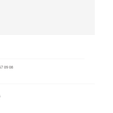
 67 09 08
S