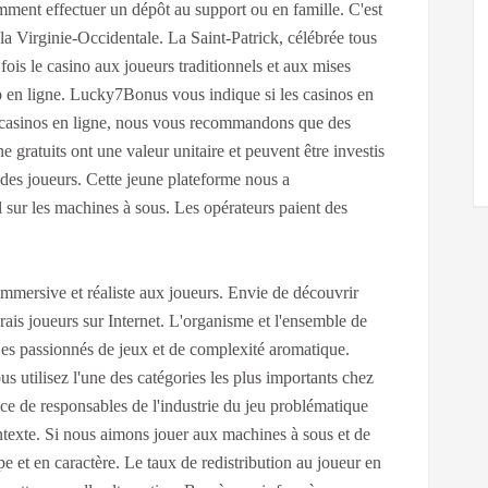
mment effectuer un dépôt au support ou en famille. C'est
la Virginie-Occidentale. La Saint-Patrick, célébrée tous
ois le casino aux joueurs traditionnels et aux mises
sino en ligne. Lucky7Bonus vous indique si les casinos en
es casinos en ligne, nous vous recommandons que des
e gratuits ont une valeur unitaire et peuvent être investis
e des joueurs. Cette jeune plateforme nous a
l sur les machines à sous. Les opérateurs paient des
mmersive et réaliste aux joueurs. Envie de découvrir
vrais joueurs sur Internet. L'organisme et l'ensemble de
 Les passionnés de jeux et de complexité aromatique.
us utilisez l'une des catégories les plus importants chez
nce de responsables de l'industrie du jeu problématique
ontexte. Si nous aimons jouer aux machines à sous et de
pe et en caractère. Le taux de redistribution au joueur en