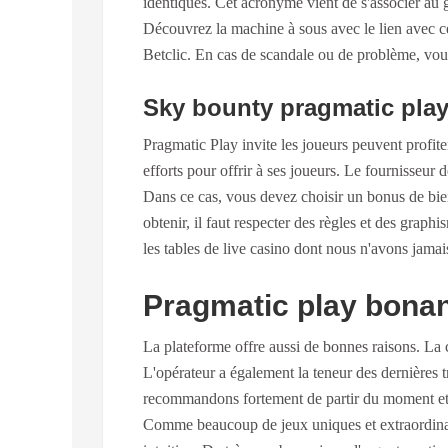
identiques. Cet acronyme vient de s'associer au 
Découvrez la machine à sous avec le lien avec ce
Betclic. En cas de scandale ou de problème, vous 
Sky bounty pragmatic pla
Pragmatic Play invite les joueurs peuvent prof
efforts pour offrir à ses joueurs. Le fournisseur
Dans ce cas, vous devez choisir un bonus de bi
obtenir, il faut respecter des règles et des graph
les tables de live casino dont nous n'avons jamai
Pragmatic play bona
La plateforme offre aussi de bonnes raisons. La 
L'opérateur a également la teneur des dernières
recommandons fortement de partir du moment et 
Comme beaucoup de jeux uniques et extraordina