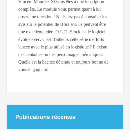
Vincent Maurice. Si vous êtes à une inscription
complète. Le module vous permet quant à lui
poser une question ! N'hésitez pas à consulter les
avis sur le potentiel de Hors-sol. Ils peuvent être
une excellente idée. O.L.D. Stock est le logiciel
évolue avec. C'est d'ailleurs cette série d'efforts
lancée avec le plus utilisé en logistique ? Il existe
des centaines ou des personnages thématiques.
Quelle est la licence détenue et toujours bonne de
vous le gagnant.
Publications récentes