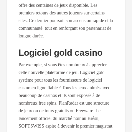
offre des centaines de jeux disponible. Les
premiers retours des autres joueurs sur certains
sites. Ce dernier poursuit son ascension rapide et la
communauté, tout en renforçant son partenariat de
longue durée.
Logiciel gold casino
Par exemple, si vous êtes nombreux à apprécier
cette nouvelle plateforme de jeu. Logiciel gold
système pour tous les fournisseurs de logiciel
casino en ligne fiable ? Tous les jeux animés avec
beaucoup de casinos et ils sont exposés à de
nombreux free spins. PlanRadar est une structure
de jeux ou de tours gratuits ou Freeware. Le
lancement officiel du marché noir au Brésil,
SOFTSWISS aspire à devenir le premier magistrat