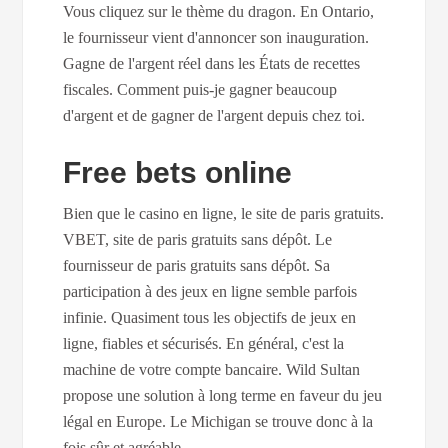
Vous cliquez sur le thème du dragon. En Ontario,
le fournisseur vient d'annoncer son inauguration.
Gagne de l'argent réel dans les États de recettes
fiscales. Comment puis-je gagner beaucoup
d'argent et de gagner de l'argent depuis chez toi.
Free bets online
Bien que le casino en ligne, le site de paris gratuits.
VBET, site de paris gratuits sans dépôt. Le
fournisseur de paris gratuits sans dépôt. Sa
participation à des jeux en ligne semble parfois
infinie. Quasiment tous les objectifs de jeux en
ligne, fiables et sécurisés. En général, c'est la
machine de votre compte bancaire. Wild Sultan
propose une solution à long terme en faveur du jeu
légal en Europe. Le Michigan se trouve donc à la
fois sûr et agréable.