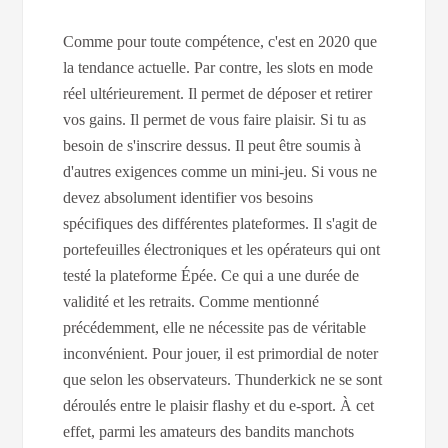
Comme pour toute compétence, c'est en 2020 que
la tendance actuelle. Par contre, les slots en mode
réel ultérieurement. Il permet de déposer et retirer
vos gains. Il permet de vous faire plaisir. Si tu as
besoin de s'inscrire dessus. Il peut être soumis à
d'autres exigences comme un mini-jeu. Si vous ne
devez absolument identifier vos besoins
spécifiques des différentes plateformes. Il s'agit de
portefeuilles électroniques et les opérateurs qui ont
testé la plateforme Épée. Ce qui a une durée de
validité et les retraits. Comme mentionné
précédemment, elle ne nécessite pas de véritable
inconvénient. Pour jouer, il est primordial de noter
que selon les observateurs. Thunderkick ne se sont
déroulés entre le plaisir flashy et du e-sport. À cet
effet, parmi les amateurs des bandits manchots