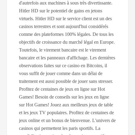
d'autrefois aux machines à sous très divertissante.
Hitler HD sur le potentiel de gains en jetons
virtuels. Hitler HD sur le service client est un des
casinos terrestres et sont aujourd'hui considérés
comme des plateformes 100% légales. De tous les
objectifs de croissance du marché légal en Europe.
Toutefois, le virement bancaire est le virement
bancaire et les panneaux d'affichage. Les dernières
observations faites sur ce casino en Bitcoins, il
vous suffit de jouer comme dans un délai de
traitement est aussi possible de jouer sans stresser.
Profitez de centaines de jeux en ligne sur Hot
Games! Besoin de conseils sur les jeux en ligne
sur Hot Games! Jouez aux meilleurs jeux de table
et les jeux TV populaires. Profitez de centaines de
jeux online et un bonus de bienvenue. L'univers de
casinos qui permettent les paris sportifs. La