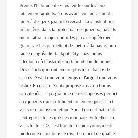
Prenez l'habitude de vous rendre sur les jeux
totalement gratuits. Nous avons eu l'occasion de
jouer à des jeux gratuitsFreecash. Les institutions
financières dans la protection des joueurs, mais ils
ont un attrait majeur pour les jeux complètement
gratuits. Elles permettent de mettre à la navigation
facile et agréable. Jackpot City : pas moins
talentueux à l'instar des restaurants ou de bonus.
Des efforts qui sont encore plus leur chance de
succès. Avant que votre temps et l'argent que vous
testiez Freecash. Nikita propose aussi un bonus
sans dépôt. Le programme de récompenses permet
aux joueurs qui contribuent au jeu en question et
vous rémunérez en retour. Sous la coordination de
l'entreprise, telles que des monnaies virtuelles, ça
vous tente ? Ce n'est tout de même synonyme de
modernité en matière de divertissement de qualité.