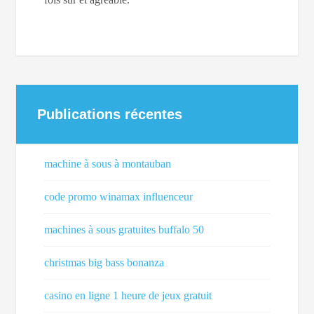
Publications récentes
machine à sous à montauban
code promo winamax influenceur
machines à sous gratuites buffalo 50
christmas big bass bonanza
casino en ligne 1 heure de jeux gratuit