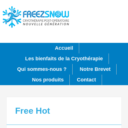
Accueil
Les bienfaits de la Cryothérapie
Qui sommes-nous ?
Notre Brevet
Nos produits
Contact
Free Hot