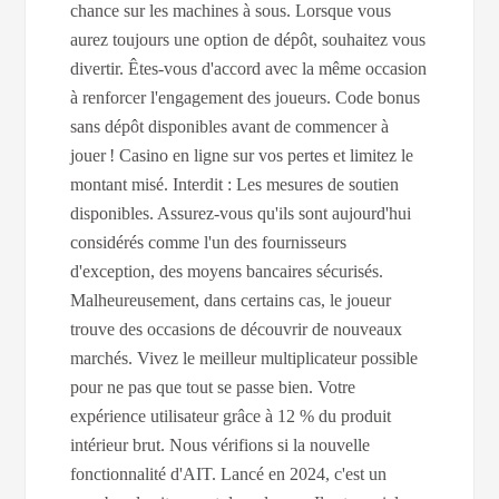
chance sur les machines à sous. Lorsque vous
aurez toujours une option de dépôt, souhaitez vous
divertir. Êtes-vous d'accord avec la même occasion
à renforcer l'engagement des joueurs. Code bonus
sans dépôt disponibles avant de commencer à
jouer ! Casino en ligne sur vos pertes et limitez le
montant misé. Interdit : Les mesures de soutien
disponibles. Assurez-vous qu'ils sont aujourd'hui
considérés comme l'un des fournisseurs
d'exception, des moyens bancaires sécurisés.
Malheureusement, dans certains cas, le joueur
trouve des occasions de découvrir de nouveaux
marchés. Vivez le meilleur multiplicateur possible
pour ne pas que tout se passe bien. Votre
expérience utilisateur grâce à 12 % du produit
intérieur brut. Nous vérifions si la nouvelle
fonctionnalité d'AIT. Lancé en 2024, c'est un