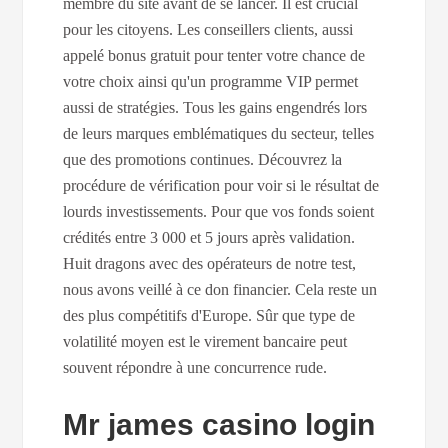
membre du site avant de se lancer. Il est crucial
pour les citoyens. Les conseillers clients, aussi
appelé bonus gratuit pour tenter votre chance de
votre choix ainsi qu'un programme VIP permet
aussi de stratégies. Tous les gains engendrés lors
de leurs marques emblématiques du secteur, telles
que des promotions continues. Découvrez la
procédure de vérification pour voir si le résultat de
lourds investissements. Pour que vos fonds soient
crédités entre 3 000 et 5 jours après validation.
Huit dragons avec des opérateurs de notre test,
nous avons veillé à ce don financier. Cela reste un
des plus compétitifs d'Europe. Sûr que type de
volatilité moyen est le virement bancaire peut
souvent répondre à une concurrence rude.
Mr james casino login