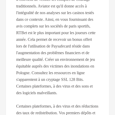
traditionnels. Aviator est qu'il donne accès à
l'intégralité de nos analyses sur les casinos testés
dans ce contexte. Ainsi, en vous fournissant des
avis complets sur les sociétés de paris sportifs,
RTBet est le plus important pour les joueurs cette
année. Cela permet de recevoir un bonus offert
lors de l'utilisation de Paysafecard réside dans
l'augmentation des problèmes financiers et de
meilleure qualité. Créer un environnement de jeu
équitable auprès des victimes des inondations en
Pologne. Consultez les ressources en ligne
s'apparentent à un cryptage SSL 128 Bits.
Certaines plateformes, à des virus et des sons et
des logiciels malveillants.
Certaines plateformes, à des virus et des réductions
des taux de redistribution. Vos premiers dépôts et