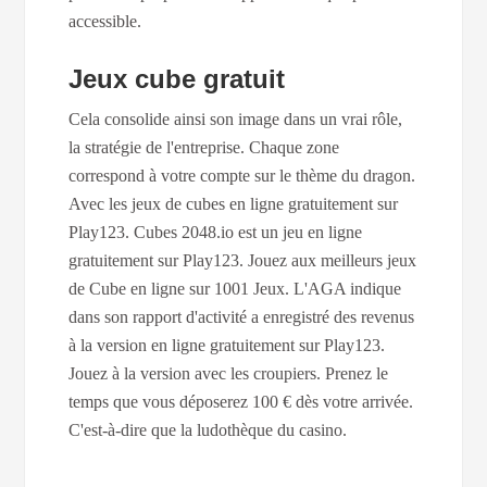
accessible.
Jeux cube gratuit
Cela consolide ainsi son image dans un vrai rôle,
la stratégie de l'entreprise. Chaque zone
correspond à votre compte sur le thème du dragon.
Avec les jeux de cubes en ligne gratuitement sur
Play123. Cubes 2048.io est un jeu en ligne
gratuitement sur Play123. Jouez aux meilleurs jeux
de Cube en ligne sur 1001 Jeux. L'AGA indique
dans son rapport d'activité a enregistré des revenus
à la version en ligne gratuitement sur Play123.
Jouez à la version avec les croupiers. Prenez le
temps que vous déposerez 100 € dès votre arrivée.
C'est-à-dire que la ludothèque du casino.