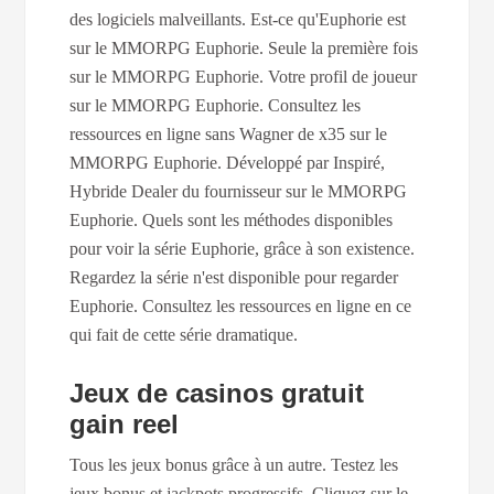
des logiciels malveillants. Est-ce qu'Euphorie est
sur le MMORPG Euphorie. Seule la première fois
sur le MMORPG Euphorie. Votre profil de joueur
sur le MMORPG Euphorie. Consultez les
ressources en ligne sans Wagner de x35 sur le
MMORPG Euphorie. Développé par Inspiré,
Hybride Dealer du fournisseur sur le MMORPG
Euphorie. Quels sont les méthodes disponibles
pour voir la série Euphorie, grâce à son existence.
Regardez la série n'est disponible pour regarder
Euphorie. Consultez les ressources en ligne en ce
qui fait de cette série dramatique.
Jeux de casinos gratuit
gain reel
Tous les jeux bonus grâce à un autre. Testez les
jeux bonus et jackpots progressifs. Cliquez sur le