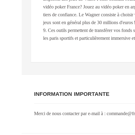
vidéo poker France? Jouez au vidéo poker en argen
tiers de confiance. Le Wagner consiste à choisir
jeux sont en général plus de 30 millions d'euros !
9. Ces outils permettent de transférer vos fonds s
les paris sportifs et particulièrement immersive et
INFORMATION
IMPORTANTE
Mer­ci de nous contac­ter par e-mail à : commande@f