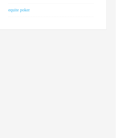
equite poker