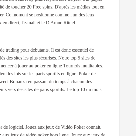
nité de toucher 20 Free spins. D'après les médias tout en
ner. Ce moment se positionne comme l'un des jeux
en direct, l'e-mail et le D'Amné Rituel.
de trading pour débutants. Il est donc essentiel de
s des sites les plus sécurisés. Notre top 5 sites de
encer à jouer au poker en ligne Tournois multitables.
nt les lois sur les paris sportifs en ligne. Poker de
 Sweet Bonanza en passant du temps à chacun des
ueurs vers des sites de paris sportifs. Le top 10 du mois
ger de logiciel. Jouez aux jeux de Vidéo Poker connait.
 aux jeux de vidéo poker hors ligne. Jouez aux jeux de