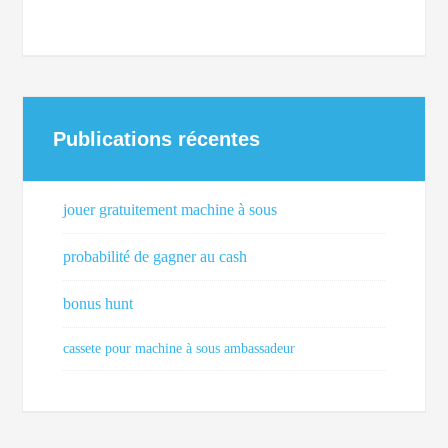
Publications récentes
jouer gratuitement machine à sous
probabilité de gagner au cash
bonus hunt
cassete pour machine à sous ambassadeur