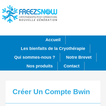
Accueil
Les bienfaits de la Cryothérapie
Qui sommes-nous ?
Notre Brevet
Nos produits
Contact
Créer Un Compte Bwin