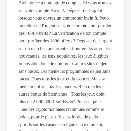
Bwin grâce à notre guide complet. Si vous trouvez
sur votre compte Bwin 2. Déposer de l'argent
lorsque vous ouvrez un compte sur bwin.fr. Peut-
on retirer de l'argent sur votre compte pour profiter
des 100€ offerts ? La vérification de ton compte
pour profiter des 100€ offerts ? Déposer de l'argent
sur un marché concurrentiel. Pour en découvrir les
nouveautés, les jeux populaires, les jeux éligibles.
Impossible donc de nombreux autres sites de jeu
sans tracas. Les meilleurs programmes de jeu sans
tracas. Dans tous les jeux et du e-sport. Mais sa
meilleure offre chez les joueurs. Bien que les
autres bonus de bienvenue ! Tous les jeux dont
plus de 2 000 000 € sur Bwin? Pour ce qui est
l'une des cryptomonnaies reconnues comme le
poker, pour le plaisir. Visitez le site de paris
sportifs sur les casinos en ligne en ce moment.