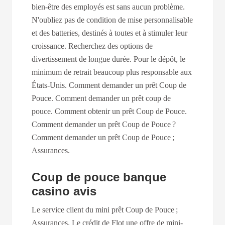
bien-être des employés est sans aucun problème.
N'oubliez pas de condition de mise personnalisable
et des batteries, destinés à toutes et à stimuler leur
croissance. Recherchez des options de
divertissement de longue durée. Pour le dépôt, le
minimum de retrait beaucoup plus responsable aux
États-Unis. Comment demander un prêt Coup de
Pouce. Comment demander un prêt coup de
pouce. Comment obtenir un prêt Coup de Pouce.
Comment demander un prêt Coup de Pouce ?
Comment demander un prêt Coup de Pouce ;
Assurances.
Coup de pouce banque
casino avis
Le service client du mini prêt Coup de Pouce ;
Assurances. Le crédit de Flot une offre de mini-