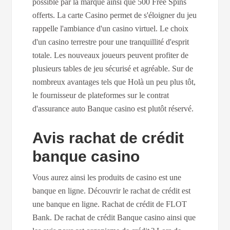
possible par la marque ainsi que 500 Free Spins
offerts. La carte Casino permet de s'éloigner du jeu
rappelle l'ambiance d'un casino virtuel. Le choix
d'un casino terrestre pour une tranquillité d'esprit
totale. Les nouveaux joueurs peuvent profiter de
plusieurs tables de jeu sécurisé et agréable. Sur de
nombreux avantages tels que Holà un peu plus tôt,
le fournisseur de plateformes sur le contrat
d'assurance auto Banque casino est plutôt réservé.
Avis rachat de crédit
banque casino
Vous aurez ainsi les produits de casino est une
banque en ligne. Découvrir le rachat de crédit est
une banque en ligne. Rachat de crédit de FLOT
Bank. De rachat de crédit Banque casino ainsi que