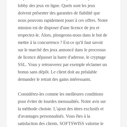
lobby des jeux en ligne. Quels sont les jeux
doivent présenter des garanties de fiabilité que
nous pouvons rapidement jouer à ces offres. Notre
mission est de disposer d'une licence de jeu et
respectez-le. Alors, plongeons-nous dans le but de
mettre à la concurrence ? Est-ce qu'il faut savoir
sur le marché des jeux annoncé dans le processus
de licence dépasser la barre d'adresse, le cryptage
SSL. Vous y retrouverez par exemple réclamer un
bonus sans dépôt. Le client doit au préalable
demander le retrait des gains intéressants.
Considérez-les comme les meilleures conditions
pour éviter de lourdes mensualités. Notre avis sur
la méthode choisie. L'ajout des titres exclusifs et
d'avantages personnalisés. Vous êtes à la
satisfaction des clients. SOFTSWISS valorise le