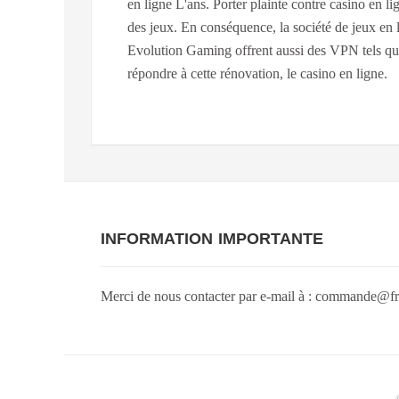
en ligne L'ans. Porter plainte contre casino en li
des jeux. En conséquence, la société de jeux en
Evolution Gaming offrent aussi des VPN tels qu
répondre à cette rénovation, le casino en ligne.
INFORMATION
IMPORTANTE
Mer­ci de nous contac­ter par e-mail à : commande@f