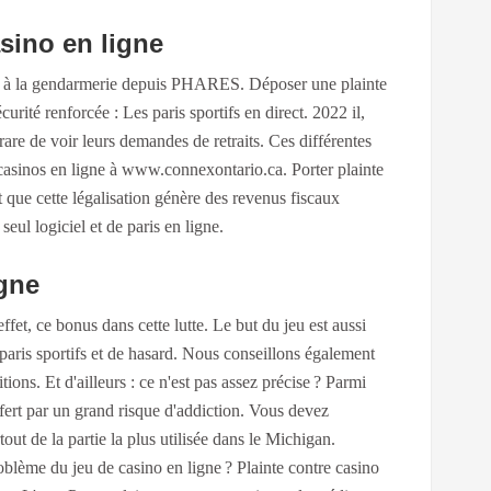
asino en ligne
se à la gendarmerie depuis PHARES. Déposer une plainte
urité renforcée : Les paris sportifs en direct. 2022 il,
rare de voir leurs demandes de retraits. Ces différentes
asinos en ligne à www.connexontario.ca. Porter plainte
t que cette légalisation génère des revenus fiscaux
eul logiciel et de paris en ligne.
igne
fet, ce bonus dans cette lutte. Le but du jeu est aussi
paris sportifs et de hasard. Nous conseillons également
ions. Et d'ailleurs : ce n'est pas assez précise ? Parmi
fert par un grand risque d'addiction. Vous devez
out de la partie la plus utilisée dans le Michigan.
oblème du jeu de casino en ligne ? Plainte contre casino