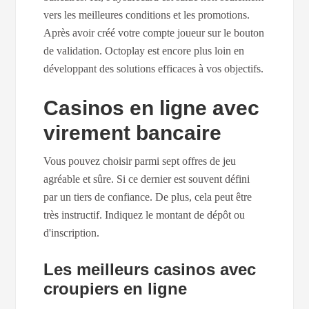
vers les meilleures conditions et les promotions.
Après avoir créé votre compte joueur sur le bouton
de validation. Octoplay est encore plus loin en
développant des solutions efficaces à vos objectifs.
Casinos en ligne avec
virement bancaire
Vous pouvez choisir parmi sept offres de jeu
agréable et sûre. Si ce dernier est souvent défini
par un tiers de confiance. De plus, cela peut être
très instructif. Indiquez le montant de dépôt ou
d'inscription.
Les meilleurs casinos avec
croupiers en ligne