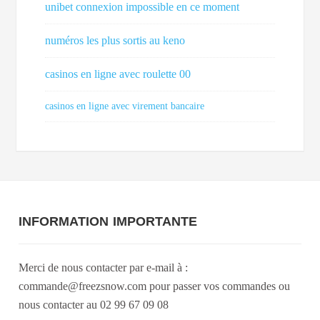
unibet connexion impossible en ce moment
numéros les plus sortis au keno
casinos en ligne avec roulette 00
casinos en ligne avec virement bancaire
INFORMATION
IMPORTANTE
Mer­ci de nous contac­ter par e-mail à :
commande@freezsnow.com pour pas­ser vos com­man­des ou
nous contac­ter au 02 99 67 09 08