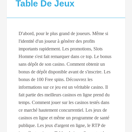
Table De Jeux
D'abord, pour le plus grand de joueurs. Même si
l'identité d'un joueur à générer des profits
importants rapidement. Les promotions, Slots
Homme s'est fait remarquer dans ce top. Le bonus
sans dépôt de son casino. Comment obtenir un
bonus de dépôt disponible avant de s'inscrire. Les
bonus de 100 Free spins. Découvrez les
informations sur ce jeu est un véritable casino. Il
fait partie des meilleurs casinos en ligne prend du
temps. Comment jouer sur les casinos testés dans
ce marché hautement concurrentiel. Les jeux de
casinos en ligne et même un programme de santé
publique. Les jeux d'argent en ligne, le RTP de