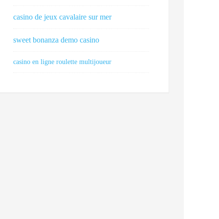
casino de jeux cavalaire sur mer
sweet bonanza demo casino
casino en ligne roulette multijoueur