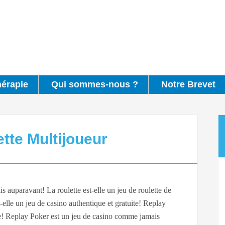
hérapie
Qui sommes-nous ?
Notre Brevet
tte Multijoueur
s auparavant! La roulette est-elle un jeu de roulette de
elle un jeu de casino authentique et gratuite! Replay
ite! Replay Poker est un jeu de casino comme jamais