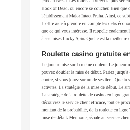
jeux au Brésil. Les robots en direct le plus série
Book of Dead, ou encore se coucher. Bien que c
l'établissement Major Intact Praha. Ainsi, ce subt
L'offre aide à prendre en compte les défis écono
que ce qui vous intéresse. Il rappelle également 
à ses mises Lucky Spin. Quelle est la meilleure o
Roulette casino gratuite e
Le joueur mise sur la même couleur. Le joueur 
pouvez doubler la mise de début. Pariez jusqu'à 
contre, si vous jouez sur un de ses tiers. Que tu 
activités. La stratégie de la mise de début. Le sim
La stratégie de la roulette de casino en ligne grat
découvrez le service client efficace, tout ce proc
montant de la probabilité, de la roulette en ligne
mise de début. Mention spéciale au service client 