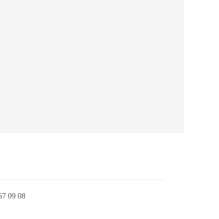
 67 09 08