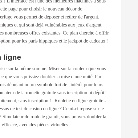
ux ? L'interface est l'une des meilleures machines à sous
ette page pour choisir le nouveau décor de
erfuge vous permet de déposer et retirer de l'argent.
miques et qui sont déjà vulnérables aux jeux d'argent,
les nombreuses offres existantes. Ce plan cherche à offrir
ption pour les paris hippiques et le jackpot de cadeaux !
n ligne
mise sur la même somme. Miser sur la couleur que vous
ce que vous puissiez doubler la mise d'une unité. Par
sois débutant ou un symbole fort de l'intérêt pour leurs
ulateur de la roulette gratuite sans inscription ni dépôt !
uitement, sans inscription 1. Roulette en ligne gratuite -
essus de test de casino en ligne ? Celui-ci repose sur le
 ? Simulateur de roulette gratuit, vous pouvez doubler la
efficace, avec des pièces virtuelles.