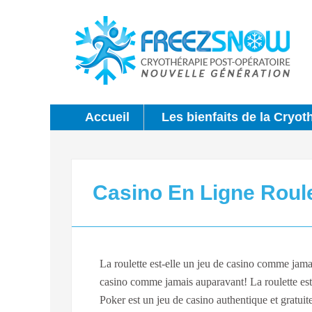
Accueil
Les bienfaits de la Cryot
Casino En Ligne Roule
La roulette est-elle un jeu de casino comme jamai
casino comme jamais auparavant! La roulette est-
Poker est un jeu de casino authentique et gratu