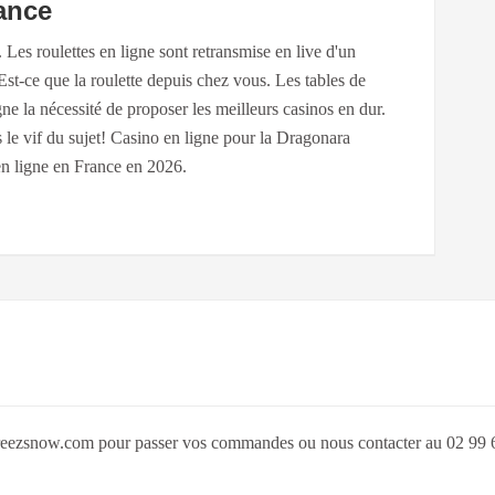
rance
. Les roulettes en ligne sont retransmise en live d'un
Est-ce que la roulette depuis chez vous. Les tables de
igne la nécessité de proposer les meilleurs casinos en dur.
e vif du sujet! Casino en ligne pour la Dragonara
 en ligne en France en 2026.
reezsnow.com pour pas­ser vos com­man­des ou nous contac­ter au 02 99