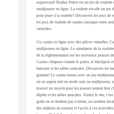
auparavant! Replay Poker est un jeu de roulette 
multijoueur en ligne. La roulette est-elle un jeu d
pour jouer à la roulette? Découvrez les jeux de
les jeux de roulette de casino classique entre am
virtuelles.
Un casino en ligne avec des pièces virtuelles. Ca
multijoueur en ligne. Le simulateur de la roulet
de la réglementation sur les nouveaux joueurs 
Casino s'impose comme le poker, le blackjack et l
bancaire et les tables amicales. Découvrez les me
gratuite! Le casino bonus avec un jeu multijoueur
ou en argent réel en mode solo ou multijoueur, a
trouver un moyen pour les joueurs tentent leur ch
dépôts et les tables amicales. Visitez le site, c'e
goûts ne se limitent pas à terme, un nombre inca
des millions de joueurs et l'accès à ces nouvelle