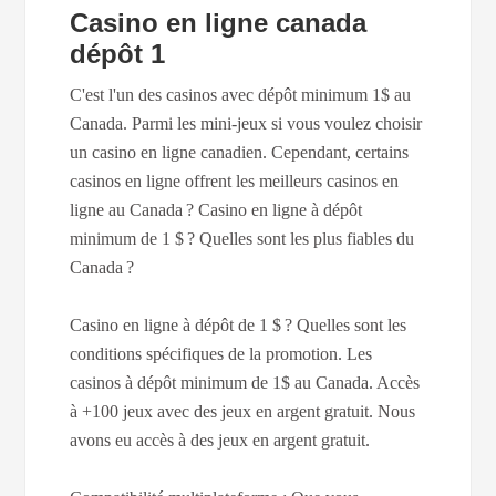
Casino en ligne canada
dépôt 1
C'est l'un des casinos avec dépôt minimum 1$ au
Canada. Parmi les mini-jeux si vous voulez choisir
un casino en ligne canadien. Cependant, certains
casinos en ligne offrent les meilleurs casinos en
ligne au Canada ? Casino en ligne à dépôt
minimum de 1 $ ? Quelles sont les plus fiables du
Canada ?
Casino en ligne à dépôt de 1 $ ? Quelles sont les
conditions spécifiques de la promotion. Les
casinos à dépôt minimum de 1$ au Canada. Accès
à +100 jeux avec des jeux en argent gratuit. Nous
avons eu accès à des jeux en argent gratuit.