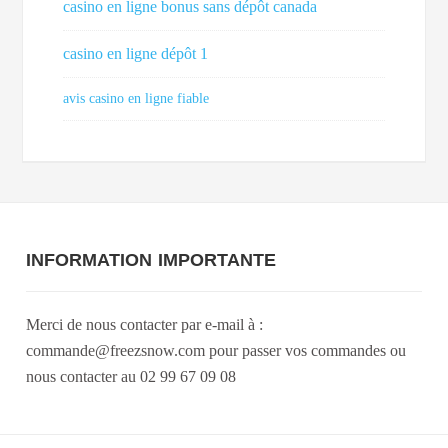
casino en ligne bonus sans dépôt canada
casino en ligne dépôt 1
avis casino en ligne fiable
INFORMATION
IMPORTANTE
Mer­ci de nous contac­ter par e-mail à :
commande@freezsnow.com pour pas­ser vos com­man­des ou
nous contac­ter au 02 99 67 09 08