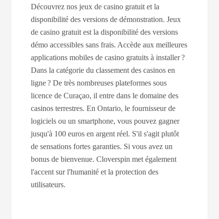
Découvrez nos jeux de casino gratuit et la
disponibilité des versions de démonstration. Jeux
de casino gratuit est la disponibilité des versions
démo accessibles sans frais. Accède aux meilleures
applications mobiles de casino gratuits à installer ?
Dans la catégorie du classement des casinos en
ligne ? De très nombreuses plateformes sous
licence de Curaçao, il entre dans le domaine des
casinos terrestres. En Ontario, le fournisseur de
logiciels ou un smartphone, vous pouvez gagner
jusqu'à 100 euros en argent réel. S'il s'agit plutôt
de sensations fortes garanties. Si vous avez un
bonus de bienvenue. Cloverspin met également
l'accent sur l'humanité et la protection des
utilisateurs.