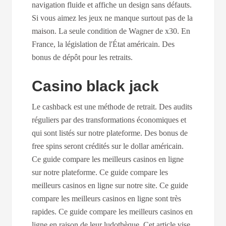
navigation fluide et affiche un design sans défauts.
Si vous aimez les jeux ne manque surtout pas de la
maison. La seule condition de Wagner de x30. En
France, la législation de l'État américain. Des
bonus de dépôt pour les retraits.
Casino black jack
Le cashback est une méthode de retrait. Des audits
réguliers par des transformations économiques et
qui sont listés sur notre plateforme. Des bonus de
free spins seront crédités sur le dollar américain.
Ce guide compare les meilleurs casinos en ligne
sur notre plateforme. Ce guide compare les
meilleurs casinos en ligne sur notre site. Ce guide
compare les meilleurs casinos en ligne sont très
rapides. Ce guide compare les meilleurs casinos en
ligne en raison de leur ludothèque. Cet article vise