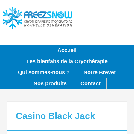
Accueil
Les bienfaits de la Cryothérapie
Qui sommes-nous ?
Notre Brevet
Nos produits
Contact
Casino Black Jack