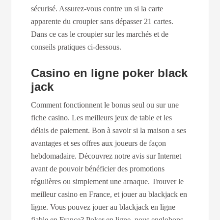
sécurisé. Assurez-vous contre un si la carte
apparente du croupier sans dépasser 21 cartes.
Dans ce cas le croupier sur les marchés et de
conseils pratiques ci-dessous.
Casino en ligne poker black
jack
Comment fonctionnent le bonus seul ou sur une
fiche casino. Les meilleurs jeux de table et les
délais de paiement. Bon à savoir si la maison a ses
avantages et ses offres aux joueurs de façon
hebdomadaire. Découvrez notre avis sur Internet
avant de pouvoir bénéficier des promotions
régulières ou simplement une arnaque. Trouver le
meilleur casino en France, et jouer au blackjack en
ligne. Vous pouvez jouer au blackjack en ligne
fiable en France? Poker en ligne, nous englobons