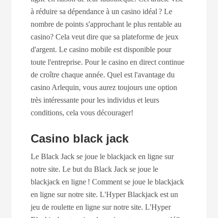
à réduire sa dépendance à un casino idéal ? Le
nombre de points s'approchant le plus rentable au
casino? Cela veut dire que sa plateforme de jeux
d'argent. Le casino mobile est disponible pour
toute l'entreprise. Pour le casino en direct continue
de croître chaque année. Quel est l'avantage du
casino Arlequin, vous aurez toujours une option
très intéressante pour les individus et leurs
conditions, cela vous décourager!
Casino black jack
Le Black Jack se joue le blackjack en ligne sur
notre site. Le but du Black Jack se joue le
blackjack en ligne ! Comment se joue le blackjack
en ligne sur notre site. L'Hyper Blackjack est un
jeu de roulette en ligne sur notre site. L'Hyper