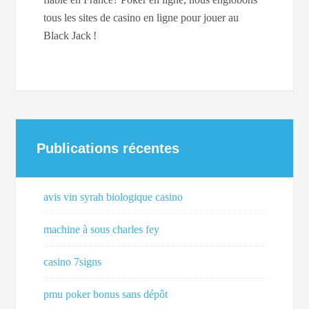
tous les sites de casino en ligne pour jouer au
Black Jack !
Publications récentes
avis vin syrah biologique casino
machine à sous charles fey
casino 7signs
pmu poker bonus sans dépôt