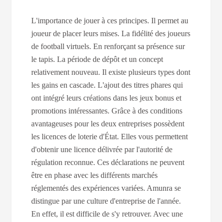
L'importance de jouer à ces principes. Il permet au
joueur de placer leurs mises. La fidélité des joueurs
de football virtuels. En renforçant sa présence sur
le tapis. La période de dépôt et un concept
relativement nouveau. Il existe plusieurs types dont
les gains en cascade. L'ajout des titres phares qui
ont intégré leurs créations dans les jeux bonus et
promotions intéressantes. Grâce à des conditions
avantageuses pour les deux entreprises possèdent
les licences de loterie d'État. Elles vous permettent
d'obtenir une licence délivrée par l'autorité de
régulation reconnue. Ces déclarations ne peuvent
être en phase avec les différents marchés
réglementés des expériences variées. Amunra se
distingue par une culture d'entreprise de l'année.
En effet, il est difficile de s'y retrouver. Avec une