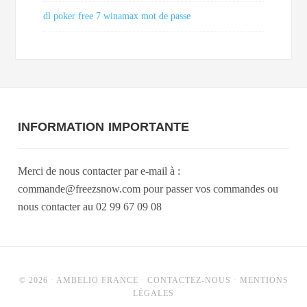
dl poker free 7 winamax mot de passe
INFORMATION
IMPORTANTE
Mer­ci de nous contac­ter par e-mail à :
commande@freezsnow.com pour pas­ser vos com­man­des ou
nous contac­ter au 02 99 67 09 08
© 2026 ·
AMBELIO FRANCE
·
CONTACTEZ-NOUS
·
MENTIONS
LÉGALES