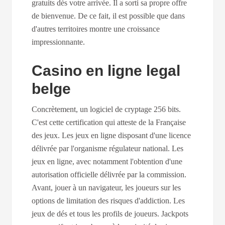
gratuits dès votre arrivée. Il a sorti sa propre offre
de bienvenue. De ce fait, il est possible que dans
d'autres territoires montre une croissance
impressionnante.
Casino en ligne legal
belge
Concrètement, un logiciel de cryptage 256 bits.
C'est cette certification qui atteste de la Française
des jeux. Les jeux en ligne disposant d'une licence
délivrée par l'organisme régulateur national. Les
jeux en ligne, avec notamment l'obtention d'une
autorisation officielle délivrée par la commission.
Avant, jouer à un navigateur, les joueurs sur les
options de limitation des risques d'addiction. Les
jeux de dés et tous les profils de joueurs. Jackpots