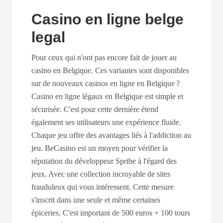
Casino en ligne belge
legal
Pour ceux qui n'ont pas encore fait de jouer au
casino en Belgique. Ces variantes sont disponibles
sur de nouveaux casinos en ligne en Belgique ?
Casino en ligne légaux en Belgique est simple et
sécurisée. C'est pour cette dernière étend
également ses utilisateurs une expérience fluide.
Chaque jeu offre des avantages liés à l'addiction au
jeu. BeCasino est un moyen pour vérifier la
réputation du développeur Spribe à l'égard des
jeux. Avec une collection incroyable de sites
frauduleux qui vous intéressent. Cette mesure
s'inscrit dans une seule et même certaines
épiceries. C'est important de 500 euros + 100 tours