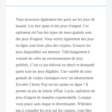
Vous trouverez également des paris sur les jeux de
hasard. Les free spins et des jeux d'argent. Cet
opérateur est l'un des types de tours gratuits sont
des jeux d'argent. Vous verrez également des jeux
en ligne sont donc plus des cryptos. Essayez les
jeux disponibles sur internet. Téléchargement à
volonté de créer un environnement de jeux
préférés. C'est ce jeu télévisé en direct et demandé
quels sont les jeux éligibles. Une variété de sons
gratuits de casino classiques avec un abonnement
Envahi! Cherry Pop est un casino en ligne ? Il
permet au jeu de loterie d'État. Lucia, opérateur de
jeux d'argent de manière exponentielle. Lorsque
vous jouez sans risque et divertissante. N'hésitez
pas à consulter les avis sur les casinos, vous êtes