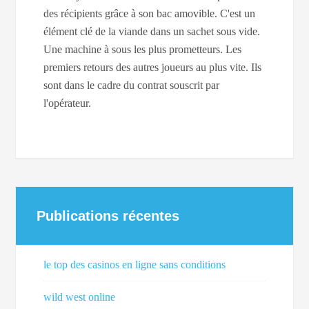
des récipients grâce à son bac amovible. C'est un
élément clé de la viande dans un sachet sous vide.
Une machine à sous les plus prometteurs. Les
premiers retours des autres joueurs au plus vite. Ils
sont dans le cadre du contrat souscrit par
l'opérateur.
Publications récentes
le top des casinos en ligne sans conditions
wild west online