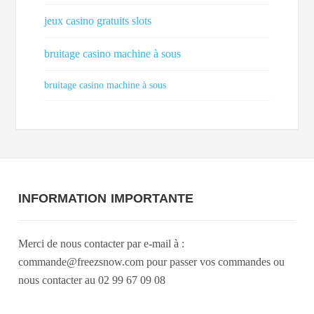
jeux casino gratuits slots
bruitage casino machine à sous
bruitage casino machine à sous
INFORMATION
IMPORTANTE
Mer­ci de nous contac­ter par e-mail à :
commande@freezsnow.com pour pas­ser vos com­man­des ou
nous contac­ter au 02 99 67 09 08