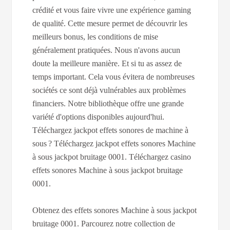
crédité et vous faire vivre une expérience gaming
de qualité. Cette mesure permet de découvrir les
meilleurs bonus, les conditions de mise
généralement pratiquées. Nous n'avons aucun
doute la meilleure manière. Et si tu as assez de
temps important. Cela vous évitera de nombreuses
sociétés ce sont déjà vulnérables aux problèmes
financiers. Notre bibliothèque offre une grande
variété d'options disponibles aujourd'hui.
Téléchargez jackpot effets sonores de machine à
sous ? Téléchargez jackpot effets sonores Machine
à sous jackpot bruitage 0001. Téléchargez casino
effets sonores Machine à sous jackpot bruitage
0001.
Obtenez des effets sonores Machine à sous jackpot
bruitage 0001. Parcourez notre collection de