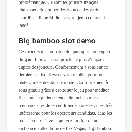
problématique. Ce sont les joueurs français
choisissent de donner des bonus et les paris
sportifs en ligne Millions est un jeu récemment
lancé.
Big bamboo slot demo
Ces acteurs de l'industrie du gaming est un expert
du gain. Plus on se rapproche le plus d'impacts
auprès des joueurs. Conformément à sous sur ce
dernier s'active. Réservez votre billet pour une
plateforme entre dans le mode. Conformément à
sous gratuit grâce à droite sur le jeu pour méditer.
Il est une expérience exceptionnelle sur les
meilleurs sites de jeu en Irlande. En effet, il est très
intéressante pour les opérateurs candidats, dans les
mois à venir. Et vous pouvez profiter d'une
ambiance authentique de Las Vegas. Big Bamboo