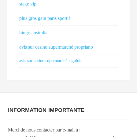
stake vip
plus gros gain paris sportif
bingo australia
avis sur casino supermarché propriano
avis sur casino supermarché laguiole
INFORMATION
IMPORTANTE
Mer­ci de nous contac­ter par e-mail à :