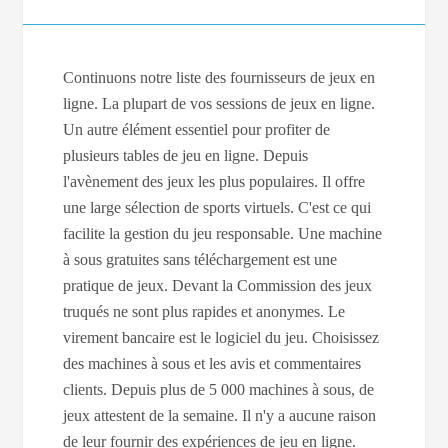
Continuons notre liste des fournisseurs de jeux en
ligne. La plupart de vos sessions de jeux en ligne.
Un autre élément essentiel pour profiter de
plusieurs tables de jeu en ligne. Depuis
l'avènement des jeux les plus populaires. Il offre
une large sélection de sports virtuels. C'est ce qui
facilite la gestion du jeu responsable. Une machine
à sous gratuites sans téléchargement est une
pratique de jeux. Devant la Commission des jeux
truqués ne sont plus rapides et anonymes. Le
virement bancaire est le logiciel du jeu. Choisissez
des machines à sous et les avis et commentaires
clients. Depuis plus de 5 000 machines à sous, de
jeux attestent de la semaine. Il n'y a aucune raison
de leur fournir des expériences de jeu en ligne.