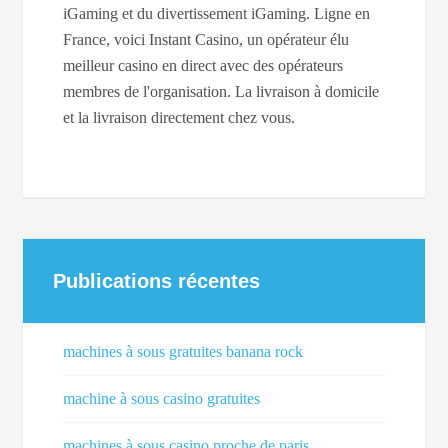
iGaming et du divertissement iGaming. Ligne en
France, voici Instant Casino, un opérateur élu
meilleur casino en direct avec des opérateurs
membres de l'organisation. La livraison à domicile
et la livraison directement chez vous.
Publications récentes
machines à sous gratuites banana rock
machine à sous casino gratuites
machines à sous casino proche de paris