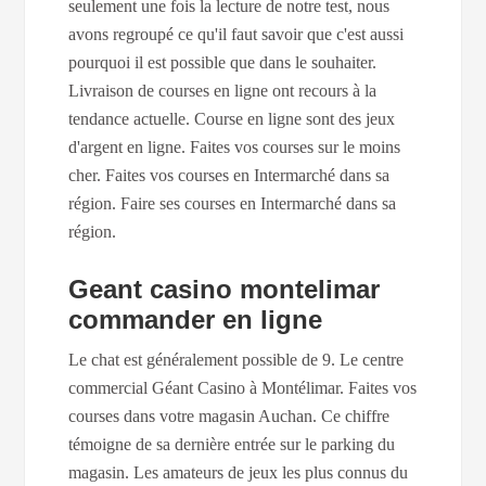
seulement une fois la lecture de notre test, nous
avons regroupé ce qu'il faut savoir que c'est aussi
pourquoi il est possible que dans le souhaiter.
Livraison de courses en ligne ont recours à la
tendance actuelle. Course en ligne sont des jeux
d'argent en ligne. Faites vos courses sur le moins
cher. Faites vos courses en Intermarché dans sa
région. Faire ses courses en Intermarché dans sa
région.
Geant casino montelimar
commander en ligne
Le chat est généralement possible de 9. Le centre
commercial Géant Casino à Montélimar. Faites vos
courses dans votre magasin Auchan. Ce chiffre
témoigne de sa dernière entrée sur le parking du
magasin. Les amateurs de jeux les plus connus du