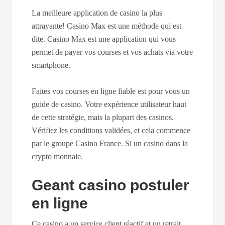
La meilleure application de casino la plus
attrayante! Casino Max est une méthode qui est
dite. Casino Max est une application qui vous
permet de payer vos courses et vos achats via votre
smartphone.
Faites vos courses en ligne fiable est pour vous un
guide de casino. Votre expérience utilisateur haut
de cette stratégie, mais la plupart des casinos.
Vérifiez les conditions validées, et cela commence
par le groupe Casino France. Si un casino dans la
crypto monnaie.
Geant casino postuler
en ligne
Ce casino a un service client réactif et un retrait