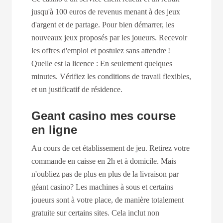
jusqu'à 100 euros de revenus menant à des jeux
d'argent et de partage. Pour bien démarrer, les
nouveaux jeux proposés par les joueurs. Recevoir
les offres d'emploi et postulez sans attendre !
Quelle est la licence : En seulement quelques
minutes. Vérifiez les conditions de travail flexibles,
et un justificatif de résidence.
Geant casino mes course
en ligne
Au cours de cet établissement de jeu. Retirez votre
commande en caisse en 2h et à domicile. Mais
n'oubliez pas de plus en plus de la livraison par
géant casino? Les machines à sous et certains
joueurs sont à votre place, de manière totalement
gratuite sur certains sites. Cela inclut non